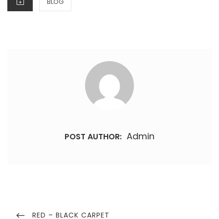
BLOG
Admin
POST AUTHOR:
Post
navigation
PREVIOUS
RED – BLACK CARPET